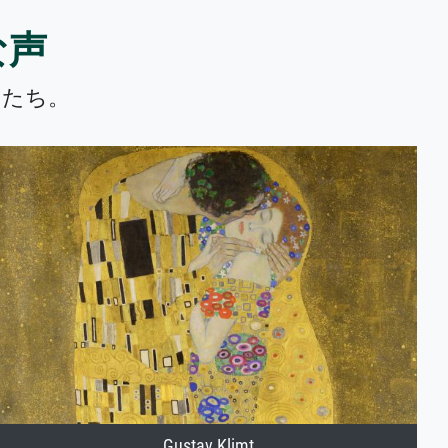
な声
トたち。
Gustav Klimt