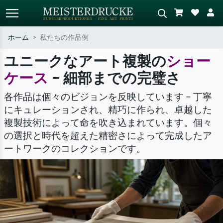
ホーム
私たちの作品例
ユニークなアート複製の
ショー
標準検索
AI画像検索
ケース
作家名・作品名・スタイルで検索
– 細部までの完璧さ
シーンを説明してください – 例：
– 例：モネ、星月夜、印象派、北
緑の草原、赤の多い抽象画、暗い
斎の波、ヌード。
油絵、木のそばの立ち姿のヌー
各作品は個々のビジョンを反映しています – 丁寧
ド。
にキュレーションされ、精巧に作られ、卓越した
複製技術によって命を吹き込まれています。個々
の選択と時代を超えた精密さによって完成したア
ートワークのコレクションです。