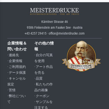
Kärntner Strasse 46
9586 Finkenstein am Faaker See · Austria
+43 4257 29415 · office@meisterdrucke.com
企業情報＆
その他の情
問い合わせ
報
· 連絡先
· 自分の写真
· 企業情報
を使用
· ご利用規約
· アート作品
· データ保護
を売る
· キャンセル
· 品質
規定
· 私たちの作
· 苦情
品の画像
· 弊社につい
· クーポン
て
· サンプルを
注文する