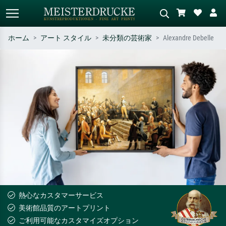
ホーム
アート スタイル
未分類の芸術家
Alexandre Debelle
標準検索
AI画像検索
作家名・作品名・スタイルで検索
シーンを説明してください – 例：
– 例：モネ、星月夜、印象派、北
緑の草原、赤の多い抽象画、暗い
斎の波、ヌード。
油絵、木のそばの立ち姿のヌー
ド。
熱心なカスタマーサービス
美術館品質のアートプリント
ご利用可能なカスタマイズオプション