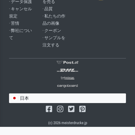
· データ保護
を売る
· キャンセル
· 品質
規定
· 私たちの作
· 苦情
品の画像
· 弊社につい
· クーポン
て
· サンプルを
注文する
日本
(c) 2026 meisterdrucke.jp