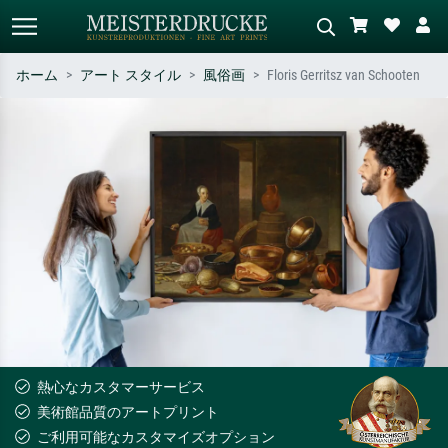
ホーム
アート スタイル
風俗画
Floris Gerritsz van Schooten
標準検索
AI画像検索
作家名・作品名・スタイルで検索
シーンを説明してください – 例：
– 例：モネ、星月夜、印象派、北
緑の草原、赤の多い抽象画、暗い
斎の波、ヌード。
油絵、木のそばの立ち姿のヌー
ド。
熱心なカスタマーサービス
美術館品質のアートプリント
ご利用可能なカスタマイズオプション