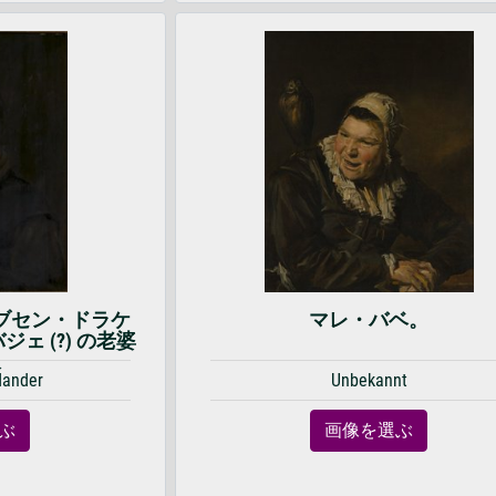
ブセン・ドラケ
マレ・バベ。
ェ (?) の老婆
像
Mander
Unbekannt
ぶ
画像を選ぶ