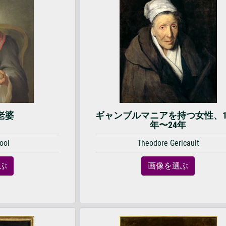
老婆
ギャンブルマニアを持つ女性、18
年〜24年
ool
Theodore Gericault
ぶ
画像を選ぶ