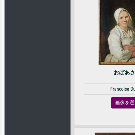
おばあ
Francoise D
画像を選