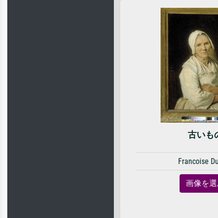
古いも
Francoise D
画像を選