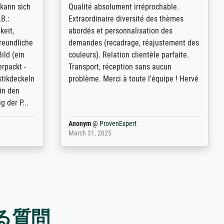
kann sich
Qualité absolument irréprochable.
.B.:
Extraordinaire diversité des thèmes
keit,
abordés et personnalisation des
freundliche
demandes (recadrage, réajustement des
ild (ein
couleurs). Relation clientèle parfaite.
rpackt -
Transport, réception sans aucun
stikdeckeln
problème. Merci à toute l'équipe ! Hervé
in den
 der P...
Anonym
@
ProvenExpert
March 31, 2025
ある質問