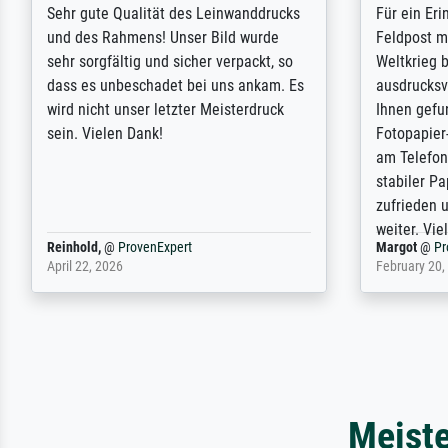
Sehr gute Qualität des Leinwanddrucks
Für ein Er
und des Rahmens! Unser Bild wurde
Feldpost m
sehr sorgfältig und sicher verpackt, so
Weltkrieg b
dass es unbeschadet bei uns ankam. Es
ausdrucksvo
wird nicht unser letzter Meisterdruck
Ihnen gefu
sein. Vielen Dank!
Fotopapier
am Telefon
stabiler Pa
zufrieden 
weiter. Viel
Reinhold,
@
ProvenExpert
Margot
@
Pr
April 22, 2026
February 20,
Mei