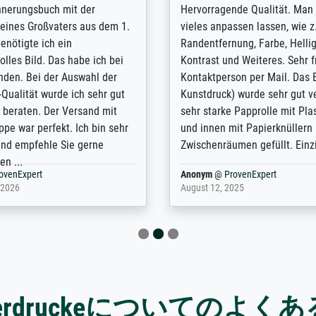
innerungsbuch mit der
Hervorragende Qualität. Man 
eines Großvaters aus dem 1.
vieles anpassen lassen, wie z
enötigte ich ein
Randentfernung, Farbe, Hellig
lles Bild. Das habe ich bei
Kontrast und Weiteres. Sehr 
nden. Bei der Auswahl der
Kontaktperson per Mail. Das B
-Qualität wurde ich sehr gut
Kunstdruck) wurde sehr gut ve
 beraten. Der Versand mit
sehr starke Papprolle mit Pla
ppe war perfekt. Ich bin sehr
und innen mit Papierknüllern 
und empfehle Sie gerne
Zwischenräumen gefüllt. Einzig
en ...
ovenExpert
Anonym
@
ProvenExpert
 2026
August 12, 2025
sterdruckeについてのよく