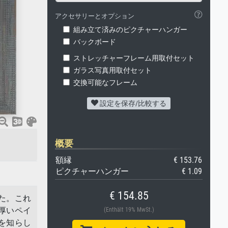
アクセサリーとオプション
組み立て済みのピクチャーハンガー
バックボード
ストレッチャーフレーム用取付セット
ガラス写真用取付セット
交換可能なフレーム
設定を保存/比較する
概要
額縁
€ 153.76
ピクチャーハンガー
€ 1.09
€ 154.85
た。これ
厚いペイ
(Enthält 19% MwSt.)
を知らし