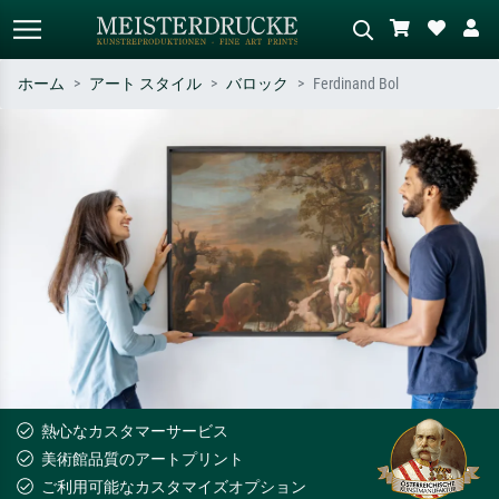
ホーム
アート スタイル
バロック
Ferdinand Bol
標準検索
AI画像検索
作家名・作品名・スタイルで検索
シーンを説明してください – 例：
– 例：モネ、星月夜、印象派、北
緑の草原、赤の多い抽象画、暗い
斎の波、ヌード。
油絵、木のそばの立ち姿のヌー
ド。
熱心なカスタマーサービス
美術館品質のアートプリント
ご利用可能なカスタマイズオプション