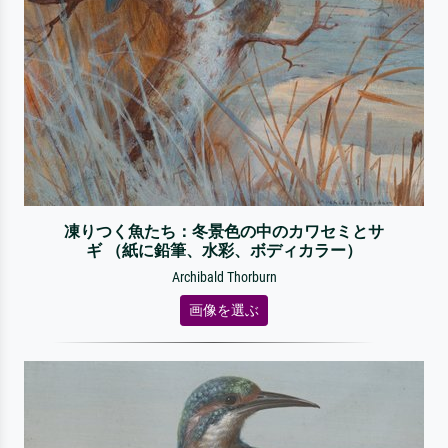
凍りつく魚たち：冬景色の中のカワセミとサ
ギ （紙に鉛筆、水彩、ボディカラー）
Archibald Thorburn
画像を選ぶ