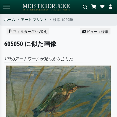
ホーム
アート プリント
検索: 605050
標準検索
AI画像検索
フィルター/並べ替え
ビュー：標準
作家名・作品名・スタイルで検索
シーンを説明してください – 例：
605050 に似た画像
– 例：モネ、星月夜、印象派、北
緑の草原、赤の多い抽象画、暗い
斎の波、ヌード。
油絵、木のそばの立ち姿のヌー
ド。
100のアートワークが見つかりました