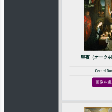
聖夜（オーク
Gerard Da
画像を選