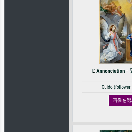
L' Annonciation 
Guido (follower 
画像を選