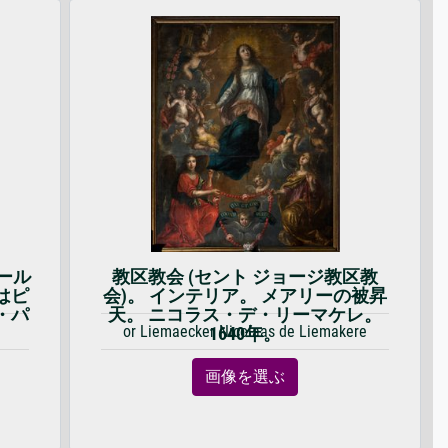
ール
教区教会 (セント ジョージ教区教
はピ
会)。 インテリア。 メアリーの被昇
・パ
天。 ニコラス・デ・リーマケレ。
or Liemaecker Nicolaas de Liemakere
1640年。
画像を選ぶ