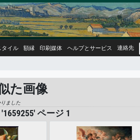
連絡先
スタイル
額縁
印刷媒体
ヘルプとサービス
 に似た画像
かりました
659255' ページ 1