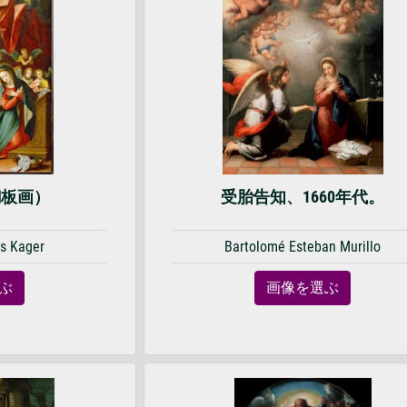
銅板画）
受胎告知、1660年代。
s Kager
Bartolomé Esteban Murillo
ぶ
画像を選ぶ