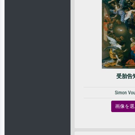
受胎告
Simon Vou
画像を選