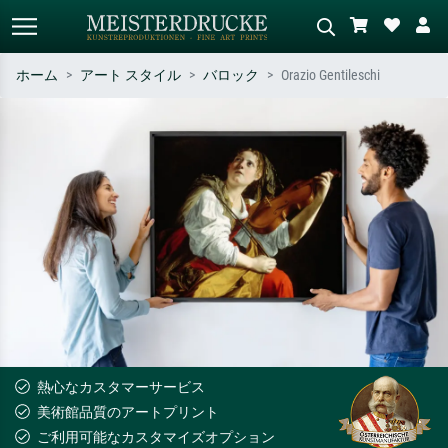
ホーム
アート スタイル
バロック
Orazio Gentileschi
標準検索
AI画像検索
作家名・作品名・スタイルで検索
シーンを説明してください – 例：
– 例：モネ、星月夜、印象派、北
緑の草原、赤の多い抽象画、暗い
斎の波、ヌード。
油絵、木のそばの立ち姿のヌー
ド。
熱心なカスタマーサービス
美術館品質のアートプリント
ご利用可能なカスタマイズオプション