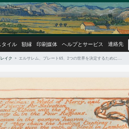
連絡先
スタイル
額縁
印刷媒体
ヘルプとサービス
ブレイク
エルサレム、プレート65、2つの世界を決定するために....