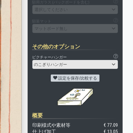
額用ガラス (バックボードを含む)
選択してください
額装マット
マットボード無し
その他のオプション
ピクチャーハンガー
のこぎりハンガー
設定を保存/比較する
概要
印刷様式や素材等
€ 77.09
仕上げ加工
€ 13.05