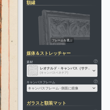
額縁
媒体＆ストレッチャー
素材
レオナルド・キャンバス（サテン）
(キャンバスベネチア)
キャンバスフレーム
キャンバスフレーム - 側面に鏡像
ガラスと額装マット