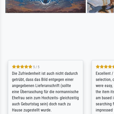
5 / 5
Die Zufriedenheit ist auch nicht dadurch
Excellent 
getrübt, dass das Bild entgegen einer
selection,
angegebenen Lieferanschrift (sollte
were easy, 
eine Überraschung für die normannische
the item it
Ehefrau sein zum Hochzeits- gleichzeitig
am based i
auch Geburtstag sein) doch nach zu
searching f
Hause zugestellt wurde.
impressed 