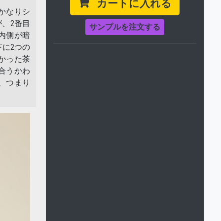
カートに入れる
はかなりシ
、2番目
サンプルを注文する
内側が暗
に2つの
かった茶
合うかわ
、つまり