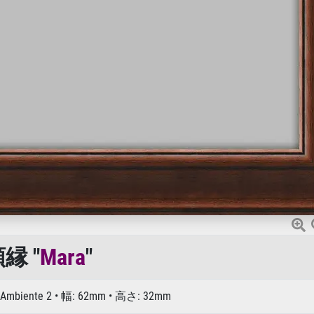
縁 "
Mara
"
e: Ambiente 2 • 幅: 62mm • 高さ: 32mm