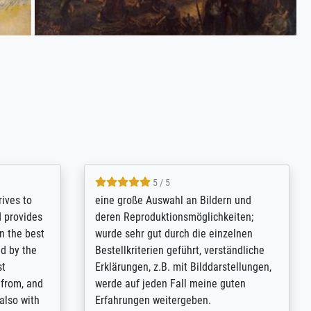
5 / 5
rives to
eine große Auswahl an Bildern und
d provides
deren Reproduktionsmöglichkeiten;
n the best
wurde sehr gut durch die einzelnen
ed by the
Bestellkriterien geführt, verständliche
st
Erklärungen, z.B. mit Bilddarstellungen,
 from, and
werde auf jeden Fall meine guten
 also with
Erfahrungen weitergeben.