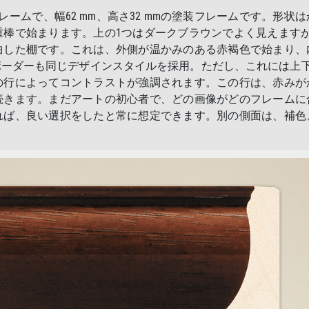
ームで、幅62 mm、高さ32 mmの塗装フレームです。形状
棒で始まります。上の1つはダークブラウンでよく見えますが
曲した棚です。これは、外側が温かみのある赤褐色で始まり、
ーダーも同じデザインスタイルを採用。ただし、これには上下
の行によってコントラストが強調されます。この行は、赤みが
続きます。まだアートの初心者で、どの画像がどのフレームに
れば、良い選択をしたと常に想定できます。別の側面は、補色