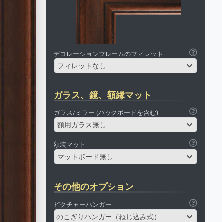
デコレーションフレームのフィレット
フィレットなし
ガラス、鏡、額縁マット
ガラス/ミラー (バックボードを含む)
額用ガラス無し
額装マット
マットボード無し
その他のオプション
ピクチャーハンガー
のこぎりハンガー（ねじ込み式）