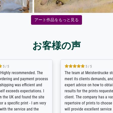
アート作品をもっと見る
お客様の声
5 / 5
5 / 5
/ Highly recommended. The
The team at Meisterdrucke st
 ordering and payment process
meet its clients demands, an
shipping was efficient and
expert advice on how to obtai
self exceeds expectations. I
results for the prints request
n the UK and found the site
client. The company has a va
or a specific print - I am very
repertoire of prints to choose
with the service and the
will provide excellent service