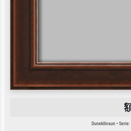
額
Duneklbraun • Seri