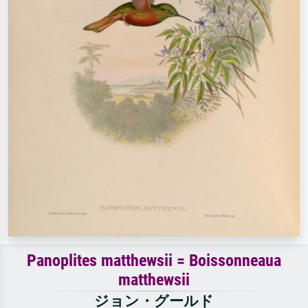
Panoplites matthewsii = Boissonneaua
matthewsii
ジョン・グールド