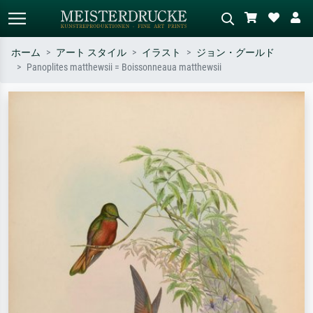
ホーム
アート スタイル
イラスト
ジョン・グールド
Panoplites matthewsii = Boissonneaua matthewsii
標準検索
AI画像検索
作家名・作品名・スタイルで検索
シーンを説明してください – 例：
– 例：モネ、星月夜、印象派、北
緑の草原、赤の多い抽象画、暗い
斎の波、ヌード。
油絵、木のそばの立ち姿のヌー
ド。