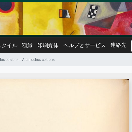
連絡先
スタイル
額縁
印刷媒体
ヘルプとサービス
lus colubris = Archilochus colubris