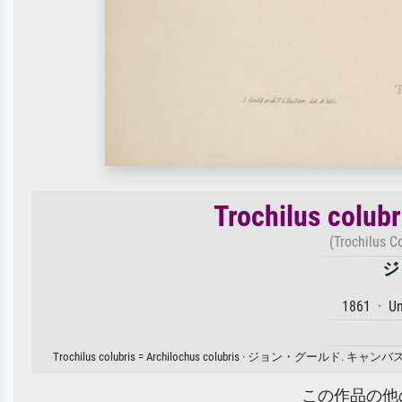
Trochilus colubr
(Trochilus C
ジ
1861 · U
Trochilus colubris = Archilochus colubris 
この作品の他