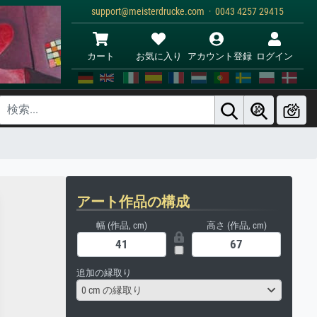
support@meisterdrucke.com · 0043 4257 29415
カート
お気に入り
アカウント登録
ログイン
アート作品の構成
幅 (作品, cm)
高さ (作品, cm)
追加の縁取り
0 cm の縁取り