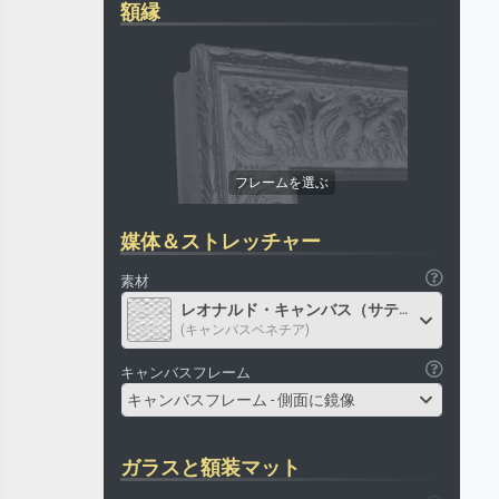
額縁
媒体＆ストレッチャー
素材
レオナルド・キャンバス（サテン）
(キャンバスベネチア)
キャンバスフレーム
キャンバスフレーム - 側面に鏡像
ガラスと額装マット