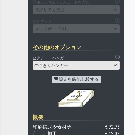
額用ガラス (バックボードを含む)
選択してください
額装マット
マットボード無し
その他のオプション
ピクチャーハンガー
のこぎりハンガー
設定を保存/比較する
概要
印刷様式や素材等
€ 72.76
仕上げ加工
€ 12.32