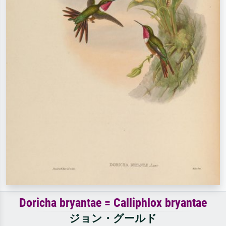
Doricha bryantae = Calliphlox bryantae
ジョン・グールド