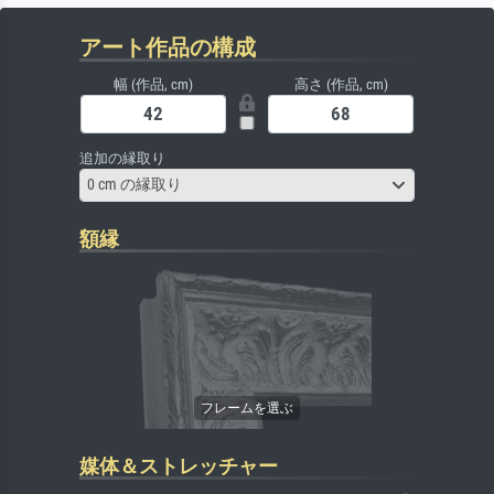
アート作品の構成
幅 (作品, cm)
高さ (作品, cm)
追加の縁取り
0 cm の縁取り
額縁
媒体＆ストレッチャー