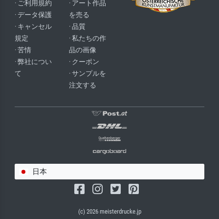
· ご利用規約
· アート作品
· データ保護
を売る
· キャンセル
· 品質
規定
· 私たちの作
· 苦情
品の画像
· 弊社につい
· クーポン
て
· サンプルを
注文する
日本
(c) 2026 meisterdrucke.jp