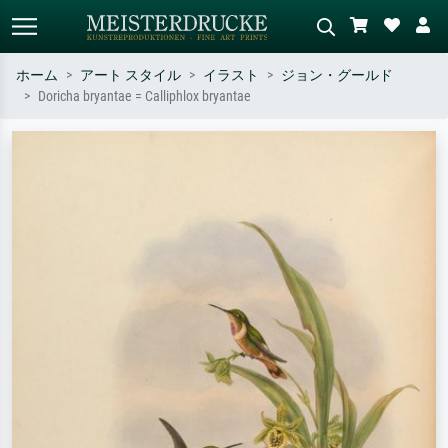
ホーム
アート スタイル
イラスト
ジョン・グールド
Doricha bryantae = Calliphlox bryantae
標準検索
AI画像検索
作家名・作品名・スタイルで検索
シーンを説明してください – 例：
– 例：モネ、星月夜、印象派、北
緑の草原、赤の多い抽象画、暗い
斎の波、ヌード。
油絵、木のそばの立ち姿のヌー
ド。