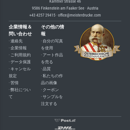
Kärntner Strasse 46
9586 Finkenstein am Faaker See · Austria
+43 4257 29415 · office@meisterdrucke.com
企業情報＆
その他の情
問い合わせ
報
· 連絡先
· 自分の写真
· 企業情報
を使用
· ご利用規約
· アート作品
· データ保護
を売る
· キャンセル
· 品質
規定
· 私たちの作
· 苦情
品の画像
· 弊社につい
· クーポン
て
· サンプルを
注文する