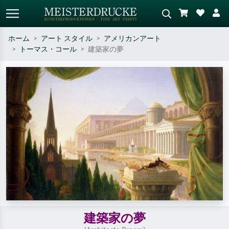
ホーム
アート スタイル
アメリカンアート
トーマス・コール
建築家の夢
標準検索
AI画像検索
作家名・作品名・スタイルで検索
シーンを説明してください – 例：
– 例：モネ、星月夜、印象派、北
緑の草原、赤の多い抽象画、暗い
斎の波、ヌード。
油絵、木のそばの立ち姿のヌー
ド。
建築家の夢