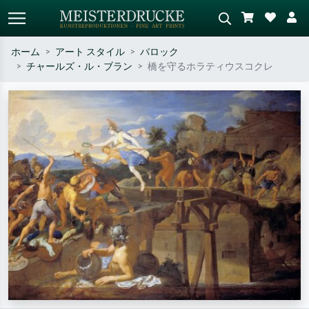
ホーム
アート スタイル
バロック
チャールズ・ル・ブラン
橋を守るホラティウスコクレ
標準検索
AI画像検索
作家名・作品名・スタイルで検索
シーンを説明してください – 例：
– 例：モネ、星月夜、印象派、北
緑の草原、赤の多い抽象画、暗い
斎の波、ヌード。
油絵、木のそばの立ち姿のヌー
ド。