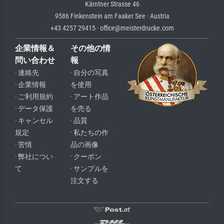
Kärntner Strasse 46
9586 Finkenstein am Faaker See · Austria
+43 4257 29415 · office@meisterdrucke.com
企業情報＆
その他の情
問い合わせ
報
· 連絡先
· 自分の写真
· 企業情報
を使用
· ご利用規約
· アート作品
· データ保護
を売る
· キャンセル
· 品質
規定
· 私たちの作
· 苦情
品の画像
· 弊社につい
· クーポン
て
· サンプルを
注文する