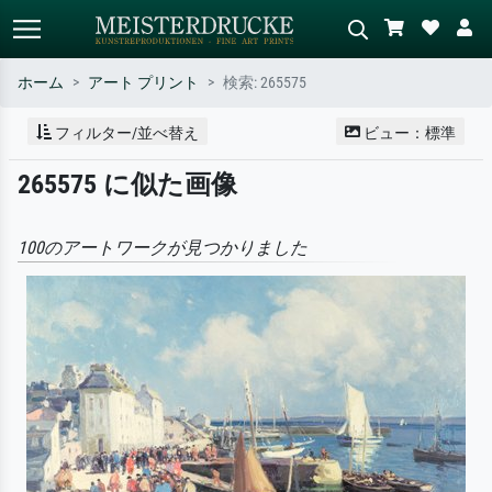
ホーム
アート プリント
検索: 265575
標準検索
AI画像検索
フィルター/並べ替え
ビュー：標準
作家名・作品名・スタイルで検索
シーンを説明してください – 例：
265575 に似た画像
– 例：モネ、星月夜、印象派、北
緑の草原、赤の多い抽象画、暗い
斎の波、ヌード。
油絵、木のそばの立ち姿のヌー
ド。
100のアートワークが見つかりました