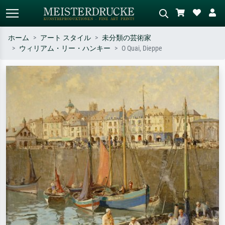
ホーム
アート スタイル
未分類の芸術家
ウィリアム・リー・ハンキー
O Quai, Dieppe
標準検索
AI画像検索
作家名・作品名・スタイルで検索
シーンを説明してください – 例：
– 例：モネ、星月夜、印象派、北
緑の草原、赤の多い抽象画、暗い
斎の波、ヌード。
油絵、木のそばの立ち姿のヌー
ド。