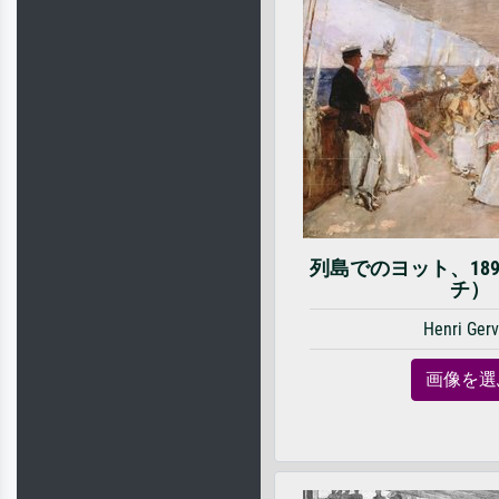
列島でのヨット、18
チ）
Henri Ger
画像を選