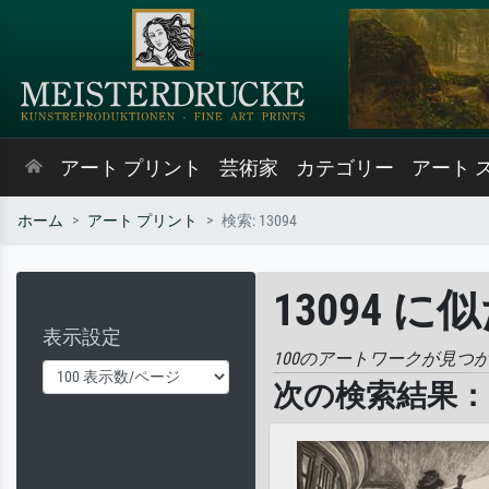
アート プリント
芸術家
カテゴリー
アート 
ホーム
アート プリント
検索: 13094
13094 に
表示設定
100のアートワークが見つ
次の検索結果： '1