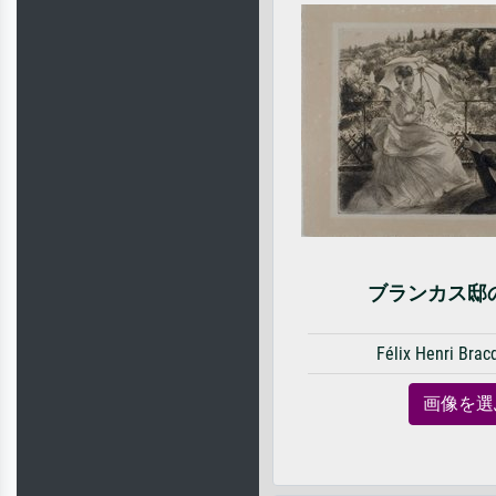
ブランカス邸
Félix Henri Bra
画像を選