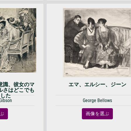
意識、彼女のマ
エマ、エルシー、ジーン
ルさはどこでも
ました
Gibson
George Bellows
ぶ
画像を選ぶ