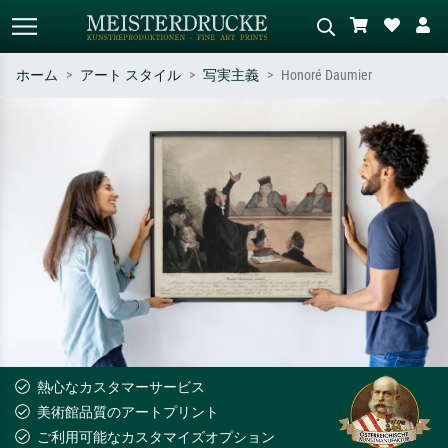
ホーム
アート スタイル
写実主義
Honoré Daumier
標準検索
AI画像検索
作家名・作品名・スタイルで検索
シーンを説明してください – 例：
– 例：モネ、星月夜、印象派、北
緑の草原、赤の多い抽象画、暗い
斎の波、ヌード。
油絵、木のそばの立ち姿のヌー
ド。
熱心なカスタマーサービス
美術館品質のアートプリント
ご利用可能なカスタマイズオプション