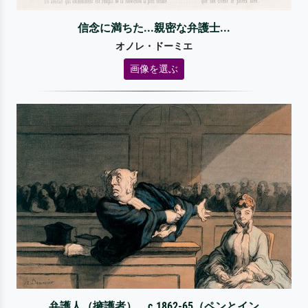
信念に満ちた...親密な弁護士...
オノレ・ドーミエ
画像を選ぶ
弁護人（擁護者）、c.1862-65（ペンとイン