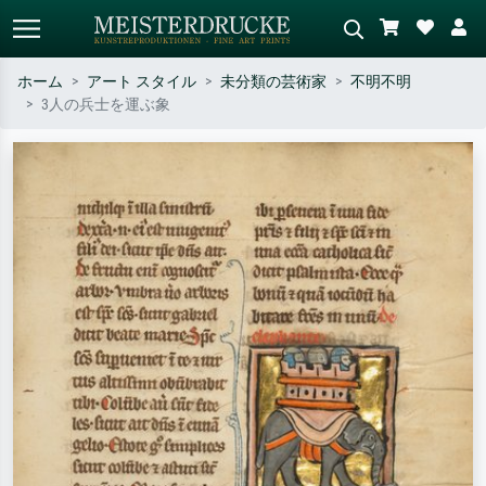
ホーム
アート スタイル
未分類の芸術家
不明不明
3人の兵士を運ぶ象
標準検索
AI画像検索
作家名・作品名・スタイルで検索
シーンを説明してください – 例：
– 例：モネ、星月夜、印象派、北
緑の草原、赤の多い抽象画、暗い
斎の波、ヌード。
油絵、木のそばの立ち姿のヌー
ド。