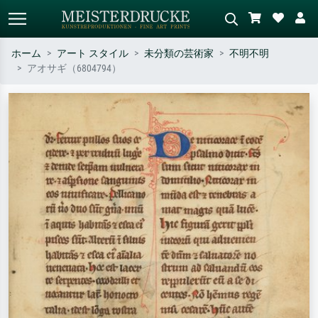
ホーム
アート スタイル
未分類の芸術家
不明不明
アオサギ（6804794）
標準検索
AI画像検索
作家名・作品名・スタイルで検索
シーンを説明してください – 例：
– 例：モネ、星月夜、印象派、北
緑の草原、赤の多い抽象画、暗い
斎の波、ヌード。
油絵、木のそばの立ち姿のヌー
ド。