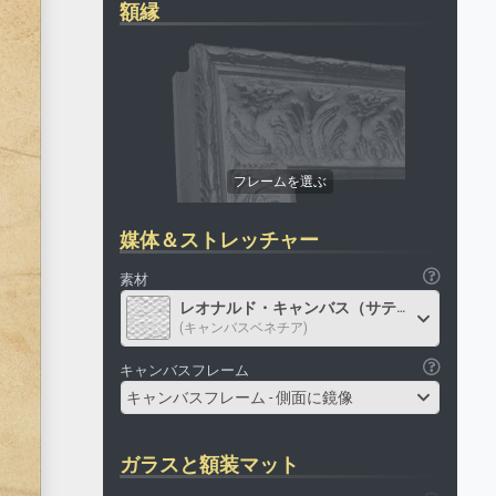
額縁
媒体＆ストレッチャー
素材
レオナルド・キャンバス（サテン）
(キャンバスベネチア)
キャンバスフレーム
キャンバスフレーム - 側面に鏡像
ガラスと額装マット