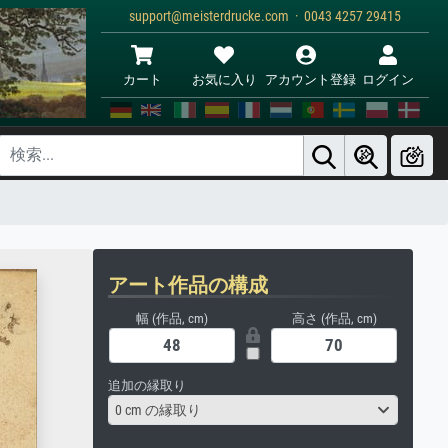
support@meisterdrucke.com · 0043 4257 29415
カート
お気に入り
アカウント登録
ログイン
アート作品の構成
幅 (作品, cm)
高さ (作品, cm)
追加の縁取り
0 cm の縁取り