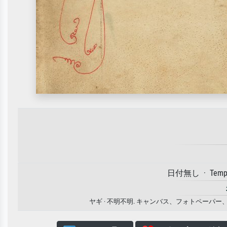
日付無し · Tempera
ヤギ · 不明不明. キャンバス、フォトペー