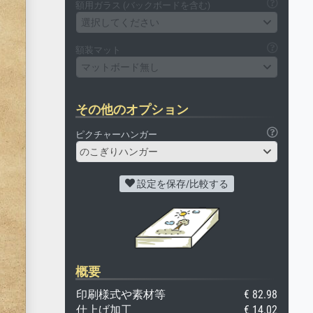
額用ガラス (バックボードを含む)
選択してください
額装マット
マットボード無し
その他のオプション
ピクチャーハンガー
のこぎりハンガー
設定を保存/比較する
概要
印刷様式や素材等
€ 82.98
仕上げ加工
€ 14.02