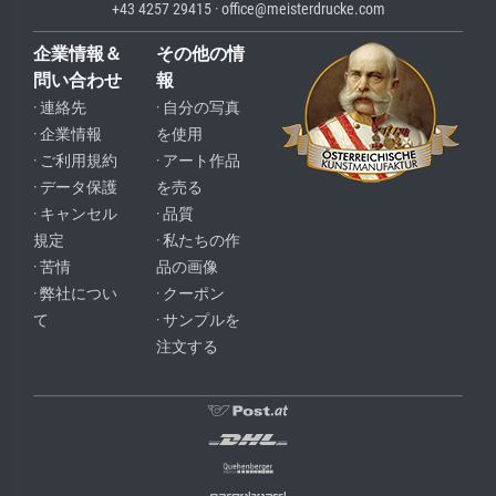
+43 4257 29415 · office@meisterdrucke.com
企業情報＆
その他の情
問い合わせ
報
· 連絡先
· 自分の写真
· 企業情報
を使用
· ご利用規約
· アート作品
· データ保護
を売る
· キャンセル
· 品質
規定
· 私たちの作
· 苦情
品の画像
· 弊社につい
· クーポン
て
· サンプルを
注文する