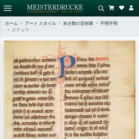
ホーム
アート スタイル
未分類の芸術家
不明不明
ダチョウ
標準検索
AI画像検索
作家名・作品名・スタイルで検索
シーンを説明してください – 例：
– 例：モネ、星月夜、印象派、北
緑の草原、赤の多い抽象画、暗い
斎の波、ヌード。
油絵、木のそばの立ち姿のヌー
ド。