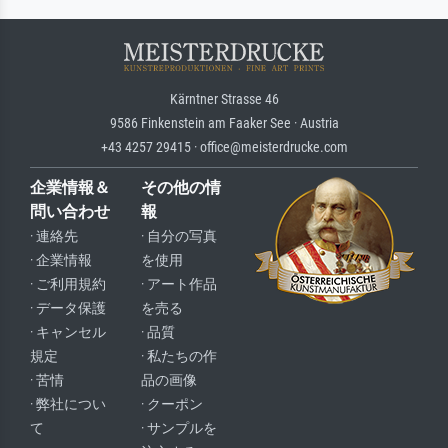
Kärntner Strasse 46
9586 Finkenstein am Faaker See · Austria
+43 4257 29415 · office@meisterdrucke.com
企業情報＆
その他の情
問い合わせ
報
· 連絡先
· 自分の写真
· 企業情報
を使用
· ご利用規約
· アート作品
· データ保護
を売る
· キャンセル
· 品質
規定
· 私たちの作
· 苦情
品の画像
· 弊社につい
· クーポン
て
· サンプルを