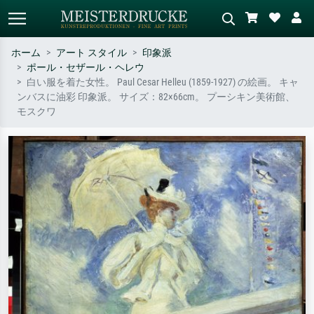
ホーム
アート スタイル
印象派
ポール・セザール・ヘレウ
標準検索
AI画像検索
白い服を着た女性。 Paul Cesar Helleu (1859-1927) の絵画。 キャ
ンバスに油彩 印象派。 サイズ：82×66cm。 プーシキン美術館、
作家名・作品名・スタイルで検索
シーンを説明してください – 例：
モスクワ
– 例：モネ、星月夜、印象派、北
緑の草原、赤の多い抽象画、暗い
斎の波、ヌード。
油絵、木のそばの立ち姿のヌー
ド。