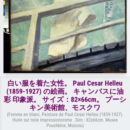
白い服を着た女性。 Paul Cesar Helleu
(1859-1927) の絵画。 キャンバスに油
彩 印象派。 サイズ：82×66cm。 プーシ
キン美術館、モスクワ
(Femme en blanc. Peinture de Paul Cesar Helleu (1859-1927).
Huile sur toile Impressionnisme . Dim : 82x66cm. Musee
Pouchkine, Moscou)