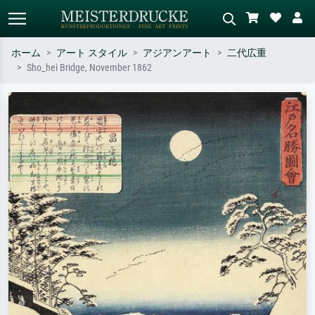
ホーム
アート スタイル
アジアンアート
二代広重
Sho_hei Bridge, November 1862
標準検索
AI画像検索
作家名・作品名・スタイルで検索
シーンを説明してください – 例：
– 例：モネ、星月夜、印象派、北
緑の草原、赤の多い抽象画、暗い
斎の波、ヌード。
油絵、木のそばの立ち姿のヌー
ド。