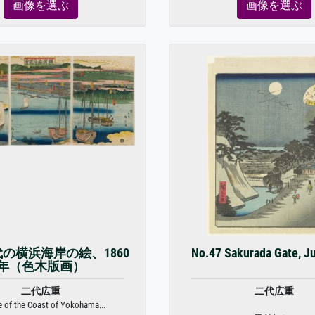
画像を選ぶ
画像を選ぶ
の横浜海岸の絵、1860
No.47 Sakurada Gate, J
年（色木版画）
二代広重
二代広重
e of the Coast of Yokohama...