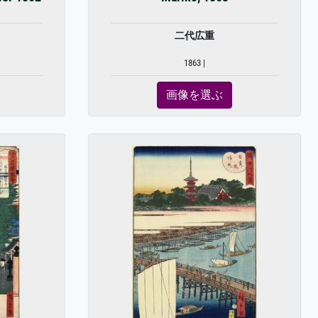
二代広重
1863 |
画像を選ぶ