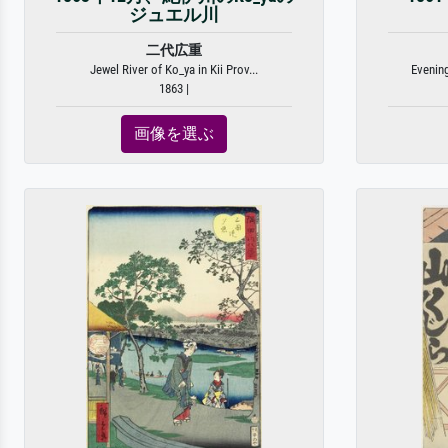
ジュエル川
二代広重
Jewel River of Ko_ya in Kii Prov...
Evenin
1863 |
画像を選ぶ