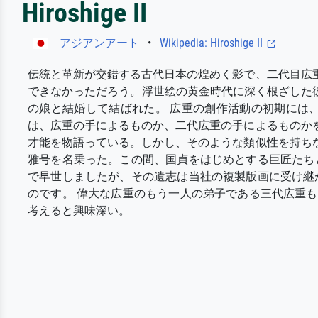
Hiroshige II
アジアンアート
•
Wikipedia: Hiroshige II
伝統と革新が交錯する古代日本の煌めく影で、二代目広重
できなかっただろう。浮世絵の黄金時代に深く根ざした
の娘と結婚して結ばれた。 広重の創作活動の初期には
は、広重の手によるものか、二代広重の手によるものか
才能を物語っている。しかし、そのような類似性を持ちな
雅号を名乗った。この間、国貞をはじめとする巨匠たちと
で早世しましたが、その遺志は当社の複製版画に受け継
のです。 偉大な広重のもう一人の弟子である三代広重
考えると興味深い。