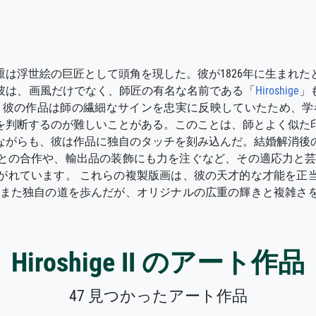
は浮世絵の巨匠として頭角を現した。彼が1826年に生まれ
彼は、画風だけでなく、師匠の有名な名前である「
Hiroshige
」
、彼の作品は師の繊細なサインを忠実に反映していたため、学
を判断するのが難しいことがある。このことは、師とよく似た
がらも、彼は作品に独自のタッチを刻み込んだ。結婚解消後の
の合作や、輸出品の装飾にも力を注ぐなど、その適応力と芸域の
がれています。 これらの複製版画は、彼の天才的な才能を正
もまた独自の道を歩んだが、オリジナルの広重の輝きと複雑さ
Hiroshige II のアート作品
47 見つかったアート作品