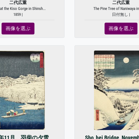
二代広重
二代広重
t the Kiso Gorge in Shinsh...
The Pine Tree of Naniwaya in
1859 |
日付無し |
画像を選ぶ
画像を選ぶ
61年11月、羽柴の夕雪
Sho_hei Bridge, Novem