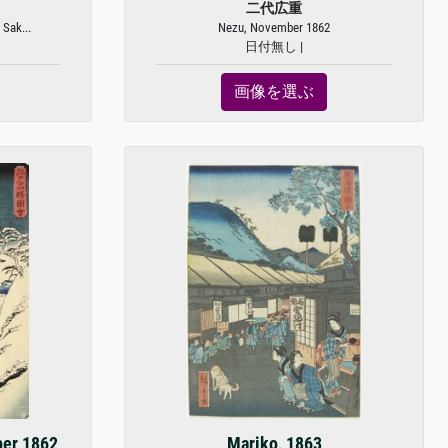
二代広重
 Sak...
Nezu, November 1862
日付無し |
画像を選ぶ
ber 1862
Mariko, 1863