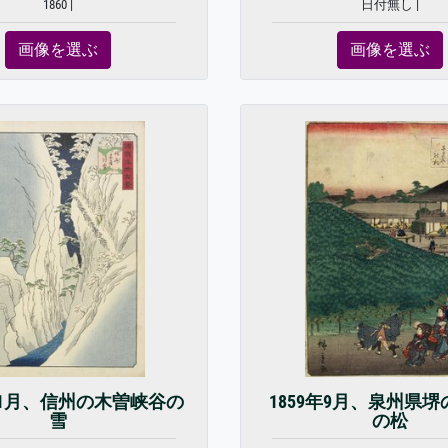
1860 |
日付無し |
画像を選ぶ
画像を選ぶ
年11月、信州の木曽峡谷の
1859年9月、泉州県
雪
の松