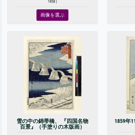
1858 |
画像を選ぶ
雪の中の錦帯橋、 『四国名物
1859
百景』（手塗りの木版画）