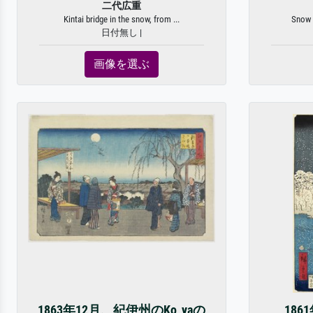
二代広重
Kintai bridge in the snow, from ...
Snow a
日付無し |
画像を選ぶ
1863年12月、紀伊州のKo_yaの
18