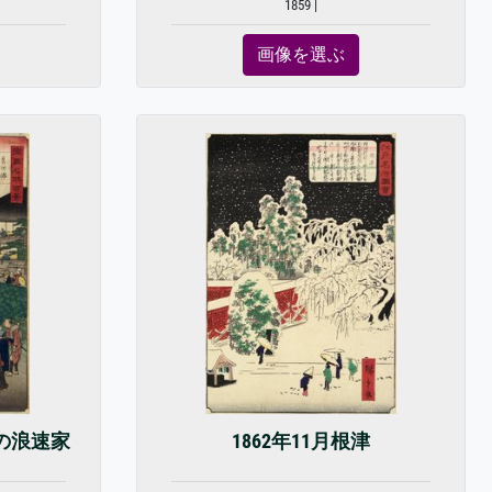
1859 |
画像を選ぶ
堺の浪速家
1862年11月根津