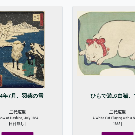
864年7月、羽柴の雪
ひもで遊ぶ白猫、1
二代広重
二代広重
ow at Hashiba, July 1864
A White Cat Playing with a St
日付無し |
1863 |