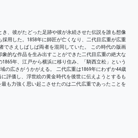
たとき、彼がたどった足跡や彼が永続させた伝説を誰も想像
も採用した。1858年に師匠が亡くなり、二代目広重が広重
者でさえしばしば両者を混同していた。 この時代の版画
印象的な作品を生み出すことができた二代目広重の絶大な
1865年、江戸から横浜に移り住み、「騎西立松」という
広さがうかがえる。 二代広重は1869年にわずか44歳
当に評価し、浮世絵の黄金時代を後世に伝えようとするも
を最も力強く思い起こさせたのは二代広重であったことを