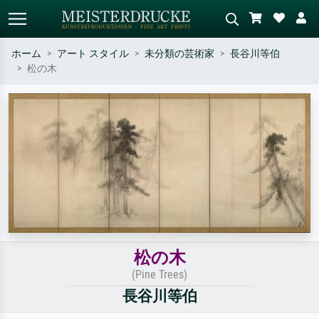
ホーム
アート スタイル
未分類の芸術家
長谷川等伯
松の木
標準検索
AI画像検索
作家名・作品名・スタイルで検索
シーンを説明してください – 例：
– 例：モネ、星月夜、印象派、北
緑の草原、赤の多い抽象画、暗い
斎の波、ヌード。
油絵、木のそばの立ち姿のヌー
ド。
松の木
(Pine Trees)
長谷川等伯