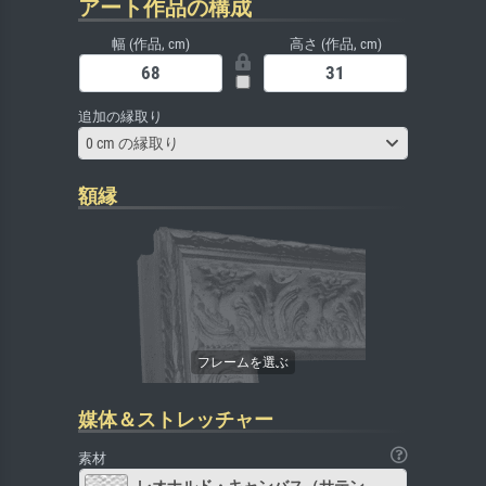
アート作品の構成
幅 (作品, cm)
高さ (作品, cm)
追加の縁取り
0 cm の縁取り
額縁
媒体＆ストレッチャー
素材