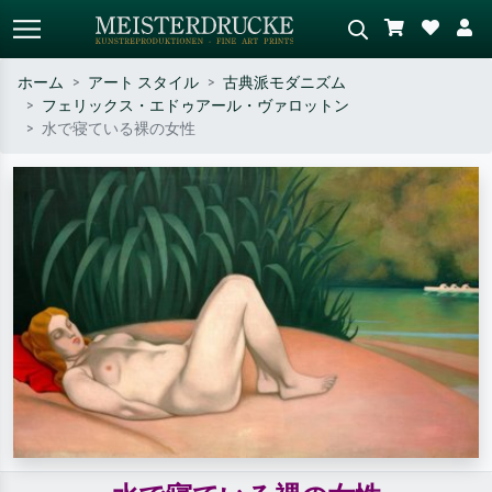
ホーム
アート スタイル
古典派モダニズム
フェリックス・エドゥアール・ヴァロットン
標準検索
AI画像検索
水で寝ている裸の女性
作家名・作品名・スタイルで検索
シーンを説明してください – 例：
– 例：モネ、星月夜、印象派、北
緑の草原、赤の多い抽象画、暗い
斎の波、ヌード。
油絵、木のそばの立ち姿のヌー
ド。