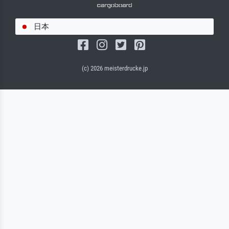
日本
(c) 2026 meisterdrucke.jp
サルバドール・キャンバス（マット）
(写真はバックプレートに接着されます。)
キャンバスフレーム - ブラックサイド
ワイヤーロープサスペンション（見える）
ワイヤーロープサスペンション（非表示）