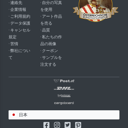
· 連絡先
· 自分の写真
· 企業情報
を使用
· ご利用規約
· アート作品
· データ保護
を売る
· キャンセル
· 品質
規定
· 私たちの作
· 苦情
品の画像
· 弊社につい
· クーポン
て
· サンプルを
注文する
日本