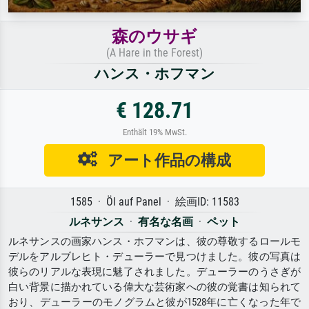
森のウサギ
(A Hare in the Forest)
ハンス・ホフマン
€ 128.71
Enthält 19% MwSt.
アート作品の構成
1585 · Öl auf Panel · 絵画ID: 11583
ルネサンス
·
有名な名画
·
ペット
ルネサンスの画家ハンス・ホフマンは、彼の尊敬するロールモ
デルをアルブレヒト・デューラーで見つけました。彼の写真は
彼らのリアルな表現に魅了されました。デューラーのうさぎが
白い背景に描かれている偉大な芸術家への彼の覚書は知られて
おり、デューラーのモノグラムと彼が1528年に亡くなった年で