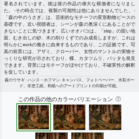
署名されています。彼は彼の作品の偉大な模倣者になりまし
た。 -その時点では、複製の可能性は他にありませんでした。 -
「森の中のうさぎ」は、芸術的なモチーフの変形動物ピースの
基礎です。近い視聴者は、シーンが森の奥深くにあることがで
きないことに気づきます。広いオオバコは、「step」の固い地
面、むき出しの砂、木の削りくずでのみ成長しますが、これは
明らかにworkの働きに由来するものであり、この証拠です。写
真の前景には、アザミ、クローバー、女性のマントルの実物そ
っくりな研究が示されており、蝶、カタツムリ、バッタも発見
できます。背景にはモチーフがぼやけており、不確実性の解釈
を促しています。
森のウサギ · ハンス・ホフマン. キャンバス、フォトペーパー、水彩ボー
ド、非塗工紙、和紙へのアートプリントの印刷が可能。
この作品の他のカラーバリエーション