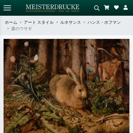
ホーム
アート スタイル
ルネサンス
ハンス・ホフマン
森のウサギ
標準検索
AI画像検索
作家名・作品名・スタイルで検索
シーンを説明してください – 例：
– 例：モネ、星月夜、印象派、北
緑の草原、赤の多い抽象画、暗い
斎の波、ヌード。
油絵、木のそばの立ち姿のヌー
ド。