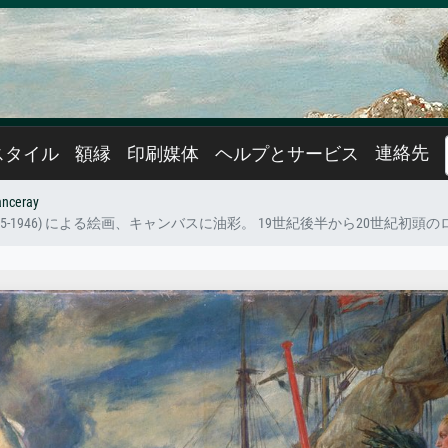
連絡先
スタイル
額縁
印刷媒体
ヘルプとサービス
anceray
ne Lansere) (1875-1946) による絵画、キャンバスに油彩。 19世紀後半