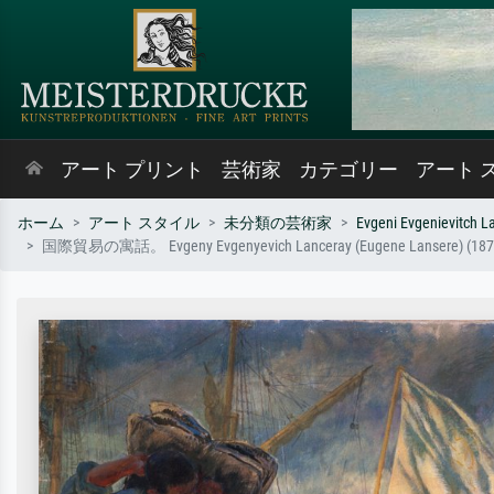
アート プリント
芸術家
カテゴリー
アート 
ホーム
アート スタイル
未分類の芸術家
Evgeni Evgenievitch L
国際貿易の寓話。 Evgeny Evgenyevich Lanceray (Euge