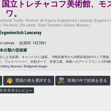
。 国立トレチャコフ美術館、モ
ワ。
ernational Trade). Peinture de Evgeny Evgenyevich Lanceray (Eugene L
fin 19e-debut 20e siecle. State Tretyakov Gallery, Moscou.)
Evgenievitch Lanceray
 on canvas · 絵画ID: 1427861
未分類の芸術家
nsere) (1875-1946) による絵画、キャンバスに油彩。 19世紀後半から20世紀初頭のロシア
ceray. キャンバス、フォトペーパー、水彩ボード、非塗工紙、和紙へのアートプリントの
 Gallery, Moscow / Bridgeman Images
壁紙の色を選択する
部屋の中で絵画を見る
0 レビュー