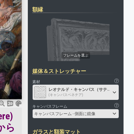
額縁
媒体＆ストレッチャー
素材
レオナルド・キャンバス（サテン）
(キャンバスベネチア)
キャンバスフレーム
re)
キャンバスフレーム - 側面に鏡像
半から
ガラスと額装マット