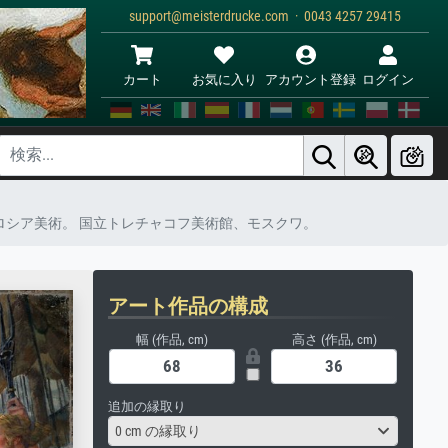
support@meisterdrucke.com · 0043 4257 29415
カート
お気に入り
アカウント登録
ログイン
から20世紀初頭のロシア美術。 国立トレチャコフ美術館、モスクワ。
アート作品の構成
幅 (作品, cm)
高さ (作品, cm)
追加の縁取り
0 cm の縁取り