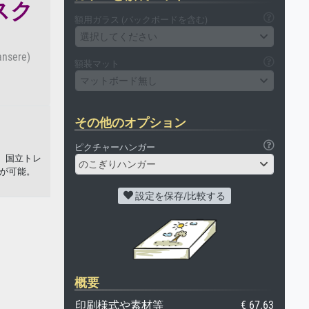
スク
額用ガラス (バックボードを含む)
選択してください
ansere)
額装マット
マットボード無し
その他のオプション
ピクチャーハンガー
美術。 国立トレ
のこぎりハンガー
印刷が可能。
設定を保存/比較する
概要
印刷様式や素材等
€ 67.63