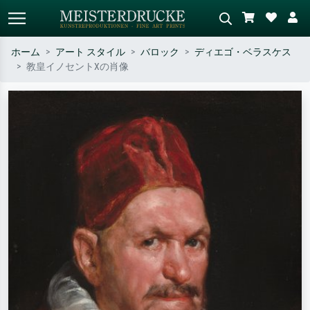
ホーム
アート スタイル
バロック
ディエゴ・ベラスケス
教皇イノセントXの肖像
標準検索
AI画像検索
作家名・作品名・スタイルで検索
シーンを説明してください – 例：
– 例：モネ、星月夜、印象派、北
緑の草原、赤の多い抽象画、暗い
斎の波、ヌード。
油絵、木のそばの立ち姿のヌー
ド。