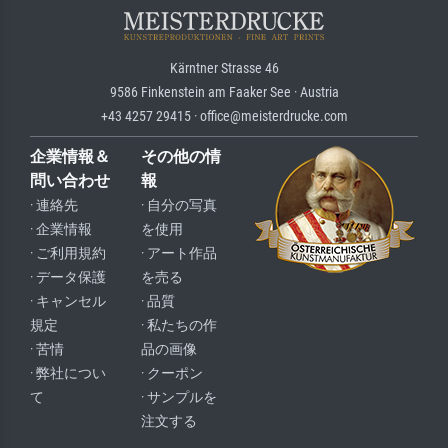
Kärntner Strasse 46
9586 Finkenstein am Faaker See · Austria
+43 4257 29415 · office@meisterdrucke.com
企業情報＆
その他の情
問い合わせ
報
· 連絡先
· 自分の写真
· 企業情報
を使用
· ご利用規約
· アート作品
· データ保護
を売る
· キャンセル
· 品質
規定
· 私たちの作
· 苦情
品の画像
· 弊社につい
· クーポン
て
· サンプルを
注文する