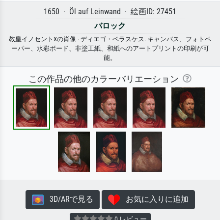
1650 · Öl auf Leinwand · 絵画ID: 27451
バロック
教皇イノセントXの肖像 · ディエゴ・ベラスケス. キャンバス、フォトペ
ーパー、水彩ボード、非塗工紙、和紙へのアートプリントの印刷が可
能。
この作品の他のカラーバリエーション
3D/ARで見る
お気に入りに追加
0 レビュー