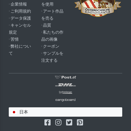
· 企業情報
を使用
· ご利用規約
· アート作品
· データ保護
を売る
· キャンセル
· 品質
規定
· 私たちの作
· 苦情
品の画像
· 弊社につい
· クーポン
て
· サンプルを
注文する
日本