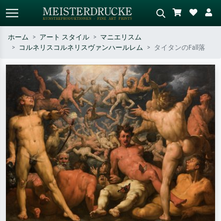
ホーム
アート スタイル
マニエリスム
コルネリスコルネリスヴァンハールレム
タイタンのFall落
標準検索
AI画像検索
作家名・作品名・スタイルで検索
シーンを説明してください – 例：
– 例：モネ、星月夜、印象派、北
緑の草原、赤の多い抽象画、暗い
斎の波、ヌード。
油絵、木のそばの立ち姿のヌー
ド。