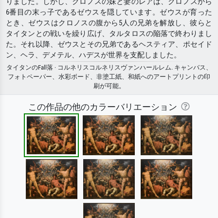
りました。しかし、クロノスの妹と妻のレアは、クロノスから
6番目の末っ子であるゼウスを隠しています。ゼウスが育った
とき、ゼウスはクロノスの腹から5人の兄弟を解放し、彼らと
タイタンとの戦いを繰り広げ、タルタロスの陥落で終わりまし
た。それ以降、ゼウスとその兄弟であるヘスティア、ポセイド
ン、ヘラ、デメテル、ハデスが世界を支配しました。
タイタンのFall落 · コルネリスコルネリスヴァンハールレム. キャンバス、
フォトペーパー、水彩ボード、非塗工紙、和紙へのアートプリントの印
刷が可能。
この作品の他のカラーバリエーション