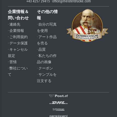
+43 4257 29415 · office@meisterdrucke.com
企業情報＆
その他の情
問い合わせ
報
· 連絡先
· 自分の写真
· 企業情報
を使用
· ご利用規約
· アート作品
· データ保護
を売る
· キャンセル
· 品質
規定
· 私たちの作
· 苦情
品の画像
· 弊社につい
· クーポン
て
· サンプルを
注文する