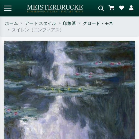
ホーム
アート スタイル
印象派
クロード・モネ
スイレン（ニンフィアス）
標準検索
AI画像検索
作家名・作品名・スタイルで検索
シーンを説明してください – 例：
– 例：モネ、星月夜、印象派、北
緑の草原、赤の多い抽象画、暗い
斎の波、ヌード。
油絵、木のそばの立ち姿のヌー
ド。