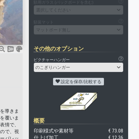
額用ガラス (バックボードを含む)
選択してください
額装マット
マットボード無し
その他のオプション
ピクチャーハンガー
のこぎりハンガー
設定を保存/比較する
を導きま
顔を覆いま
概要
な表情で、
印刷様式や素材等
€ 73.08
るので、視
仕上げ加工
€ 12.36
ラーパレッ