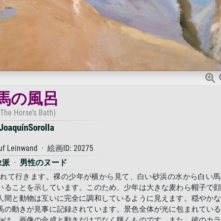
馬の風呂
(The Horse’s Bath)
JoaquínSorolla
auf Leinwand · 絵画ID: 20275
象派
·
男性のヌード
連れて行きます。裸の少年が横から見て、白い砂浜の水から白い馬
いることを示しています。このため、少年は大きな麦わら帽子で
人間と動物は互いに完全に調和しているように見えます。穏やか
馬の動きが見事に記録されています。景色全体が光に包まれてい
ollaは、画像の合成と動きだけでなく輝くものです。また、彼のカ