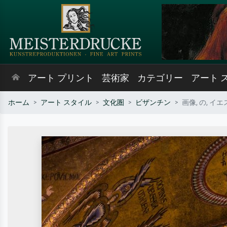
アート プリント
芸術家
カテゴリー
アート 
ホーム
アート スタイル
文化圏
ビザンチン
画像, の, 