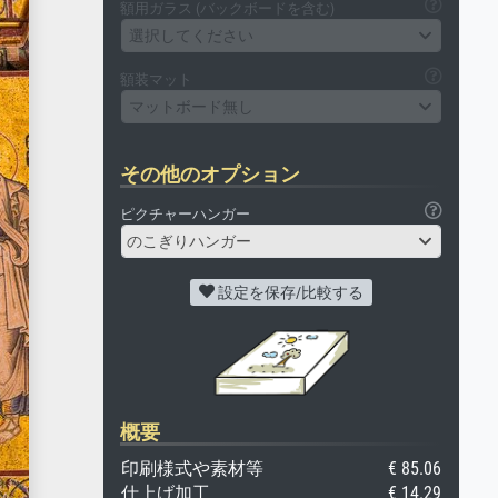
額用ガラス (バックボードを含む)
選択してください
額装マット
マットボード無し
その他のオプション
ピクチャーハンガー
のこぎりハンガー
設定を保存/比較する
概要
印刷様式や素材等
€ 85.06
仕上げ加工
€ 14.29