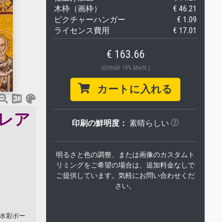
木枠（画枠）
€ 46.21
ピクチャーハンガー
€ 1.09
ライセンス費用
€ 17.01
€ 163.66
(Enthält 19% MwSt.)
カートに入れる
ンレア
印刷の鮮明度：
素晴らしい
明るさと色の調整、または画像のカスタムト
リミングをご希望の場合は、追加料金なしで
ご提供しています。気軽にお問い合わせくだ
さい。
、水彩ボー