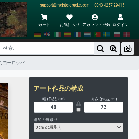
support@meisterdrucke.com · 0043 4257 29415
カート
お気に入り
アカウント登録
ログイン
ア, ヨーロッパ
アート作品の構成
幅 (作品, cm)
高さ (作品, cm)
追加の縁取り
0 cm の縁取り