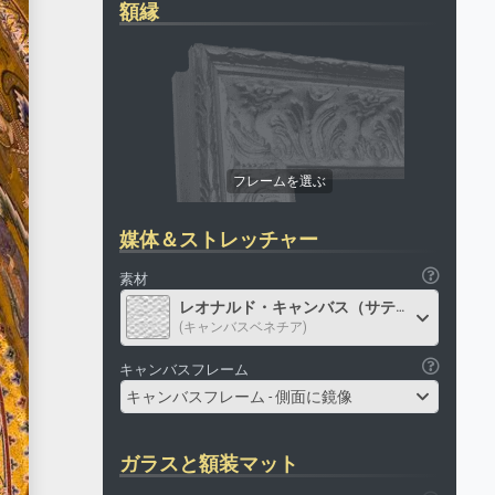
額縁
媒体＆ストレッチャー
素材
レオナルド・キャンバス（サテン）
(キャンバスベネチア)
キャンバスフレーム
キャンバスフレーム - 側面に鏡像
ガラスと額装マット