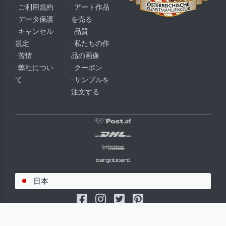
· ご利用規約
· アート作品
· データ保護
を売る
· キャンセル
· 品質
規定
· 私たちの作
· 苦情
品の画像
· 弊社につい
· クーポン
て
· サンプルを
注文する
日本
(c) 2026 meisterdrucke.jp