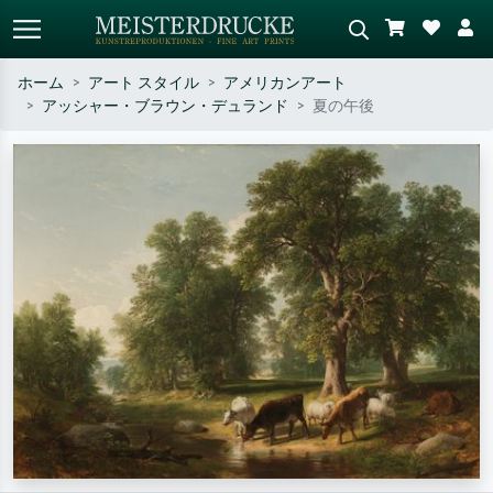
ホーム
アート スタイル
アメリカンアート
アッシャー・ブラウン・デュランド
夏の午後
標準検索
AI画像検索
作家名・作品名・スタイルで検索
シーンを説明してください – 例：
– 例：モネ、星月夜、印象派、北
緑の草原、赤の多い抽象画、暗い
斎の波、ヌード。
油絵、木のそばの立ち姿のヌー
ド。