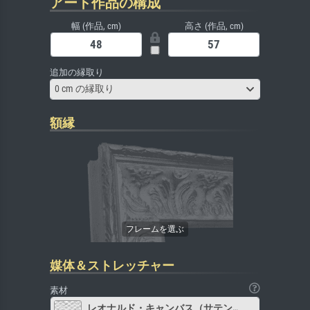
アート作品の構成
幅 (作品, cm)
高さ (作品, cm)
追加の縁取り
0 cm の縁取り
額縁
媒体＆ストレッチャー
素材
レオナルド・キャンバス（サテン）