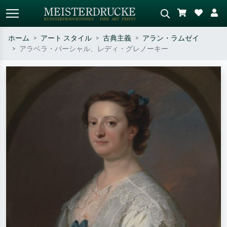
ホーム
アート スタイル
古典主義
アラン・ラムゼイ
アラベラ・パーシャル、レディ・グレノーキー
標準検索
AI画像検索
作家名・作品名・スタイルで検索
シーンを説明してください – 例：
– 例：モネ、星月夜、印象派、北
緑の草原、赤の多い抽象画、暗い
斎の波、ヌード。
油絵、木のそばの立ち姿のヌー
ド。