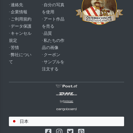
· 連絡先
· 自分の写真
· 企業情報
を使用
· ご利用規約
· アート作品
· データ保護
を売る
· キャンセル
· 品質
規定
· 私たちの作
· 苦情
品の画像
· 弊社につい
· クーポン
て
· サンプルを
注文する
日本