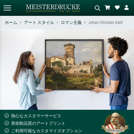
ホーム
アート スタイル
ロマン主義
Johan Christian Dahl
標準検索
AI画像検索
作家名・作品名・スタイルで検索
シーンを説明してください – 例：
– 例：モネ、星月夜、印象派、北
緑の草原、赤の多い抽象画、暗い
斎の波、ヌード。
油絵、木のそばの立ち姿のヌー
ド。
熱心なカスタマーサービス
美術館品質のアートプリント
ご利用可能なカスタマイズオプション