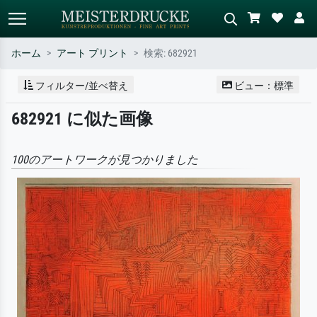
ホーム
アート プリント
検索: 682921
標準検索
AI画像検索
フィルター/並べ替え
ビュー：標準
作家名・作品名・スタイルで検索
シーンを説明してください – 例：
682921 に似た画像
– 例：モネ、星月夜、印象派、北
緑の草原、赤の多い抽象画、暗い
斎の波、ヌード。
油絵、木のそばの立ち姿のヌー
ド。
100のアートワークが見つかりました