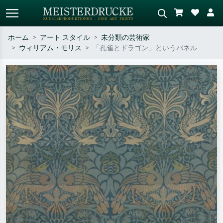
ホーム
アート スタイル
未分類の芸術家
ウィリアム・モリス
「孔雀とドラゴン」というパネル
標準検索
AI画像検索
作家名・作品名・スタイルで検索
シーンを説明してください – 例：
– 例：モネ、星月夜、印象派、北
緑の草原、赤の多い抽象画、暗い
斎の波、ヌード。
油絵、木のそばの立ち姿のヌー
ド。