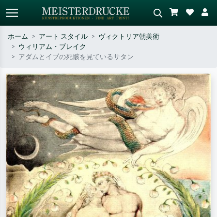
ホーム
アート スタイル
ヴィクトリア朝美術
ウィリアム・ブレイク
標準検索
AI画像検索
アダムとイブの死骸を見ているサタン
作家名・作品名・スタイルで検索
シーンを説明してください – 例：
– 例：モネ、星月夜、印象派、北
緑の草原、赤の多い抽象画、暗い
斎の波、ヌード。
油絵、木のそばの立ち姿のヌー
ド。