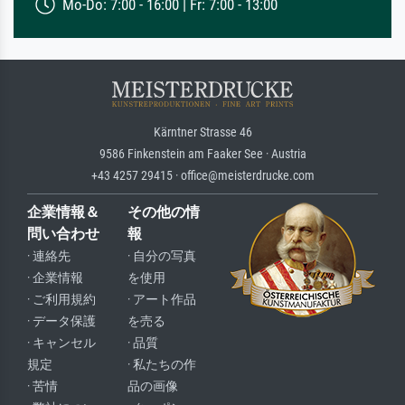
Mo-Do: 7:00 - 16:00 | Fr: 7:00 - 13:00
Kärntner Strasse 46
9586 Finkenstein am Faaker See · Austria
+43 4257 29415 · office@meisterdrucke.com
企業情報＆
その他の情
問い合わせ
報
· 連絡先
· 自分の写真
· 企業情報
を使用
· ご利用規約
· アート作品
· データ保護
を売る
· キャンセル
· 品質
規定
· 私たちの作
· 苦情
品の画像