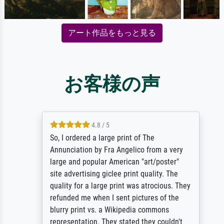
アート作品をもっと見る
お客様の声
4.8 / 5
So, I ordered a large print of The
Annunciation by Fra Angelico from a very
large and popular American "art/poster"
site advertising giclee print quality. The
quality for a large print was atrocious. They
refunded me when I sent pictures of the
blurry print vs. a Wikipedia commons
representation. They stated they couldn't