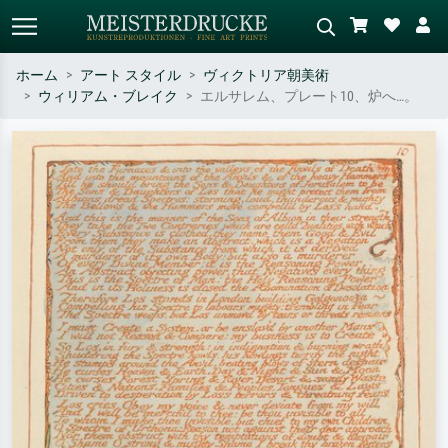
ホーム
アート スタイル
ヴィクトリア朝美術
ウィリアム・ブレイク
エルサレム、プレート10、炉へ…。
標準検索
AI画像検索
作家名・作品名・スタイルで検索
シーンを説明してください – 例：
– 例：モネ、星月夜、印象派、北
緑の草原、赤の多い抽象画、暗い
斎の波、ヌード。
油絵、木のそばの立ち姿のヌー
ド。