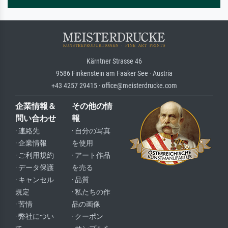
Kärntner Strasse 46
9586 Finkenstein am Faaker See · Austria
+43 4257 29415 · office@meisterdrucke.com
企業情報＆
その他の情
問い合わせ
報
· 連絡先
· 自分の写真
· 企業情報
を使用
· ご利用規約
· アート作品
· データ保護
を売る
· キャンセル
· 品質
規定
· 私たちの作
· 苦情
品の画像
· 弊社につい
· クーポン