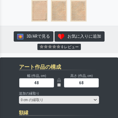
3D/ARで見る
お気に入りに追加
0 レビュー
アート作品の構成
幅 (作品, cm)
高さ (作品, cm)
追加の縁取り
0 cm の縁取り
額縁