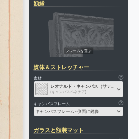
額縁
媒体＆ストレッチャー
素材
レオナルド・キャンバス（サテン）
(キャンバスベネチア)
キャンバスフレーム
キャンバスフレーム - 側面に鏡像
ガラスと額装マット