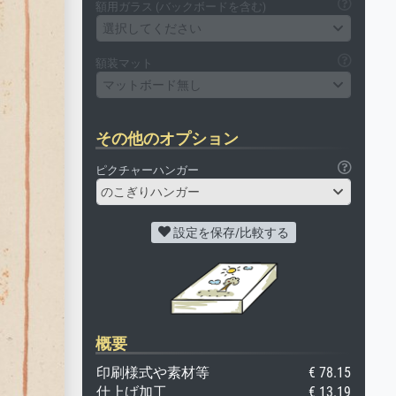
額用ガラス (バックボードを含む)
選択してください
額装マット
マットボード無し
その他のオプション
ピクチャーハンガー
のこぎりハンガー
設定を保存/比較する
概要
印刷様式や素材等
€ 78.15
仕上げ加工
€ 13.19