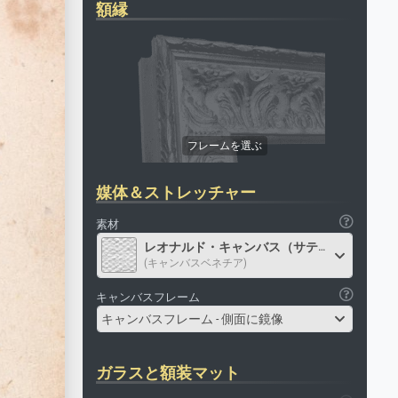
額縁
媒体＆ストレッチャー
素材
レオナルド・キャンバス（サテン）
(キャンバスベネチア)
キャンバスフレーム
キャンバスフレーム - 側面に鏡像
ガラスと額装マット