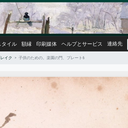
連絡先
スタイル
額縁
印刷媒体
ヘルプとサービス
ブレイク
子供のための。楽園の門、プレート6