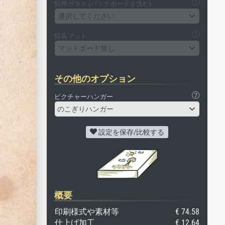
額用ガラス (バックボードを含む)
選択してください
額装マット
マットボード無し
その他のオプション
ピクチャーハンガー
のこぎりハンガー
設定を保存/比較する
概要
印刷様式や素材等
€ 74.58
仕上げ加工
€ 12.64