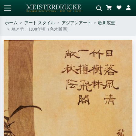
ホーム
アート スタイル
アジアンアート
歌川広重
鳥と竹、1830年頃（色木版画）
標準検索
AI画像検索
作家名・作品名・スタイルで検索
シーンを説明してください – 例：
– 例：モネ、星月夜、印象派、北
緑の草原、赤の多い抽象画、暗い
斎の波、ヌード。
油絵、木のそばの立ち姿のヌー
ド。