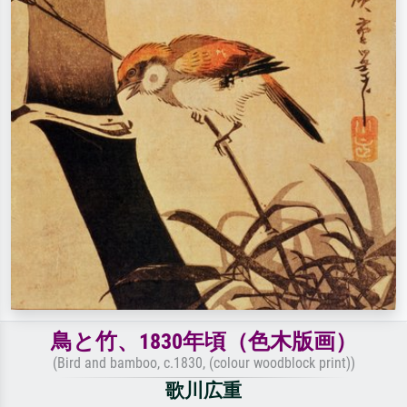
鳥と竹、1830年頃（色木版画）
(Bird and bamboo, c.1830, (colour woodblock print))
歌川広重