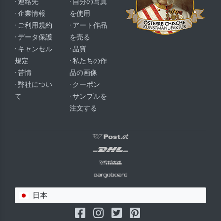
· 連絡先
· 自分の写真
· 企業情報
を使用
· ご利用規約
· アート作品
· データ保護
を売る
· キャンセル
· 品質
規定
· 私たちの作
· 苦情
品の画像
· 弊社につい
· クーポン
て
· サンプルを
注文する
日本