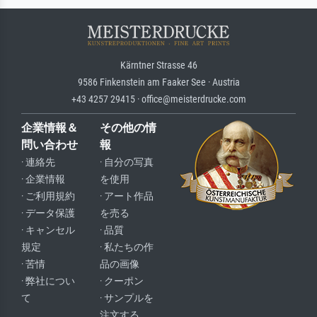
Kärntner Strasse 46
9586 Finkenstein am Faaker See · Austria
+43 4257 29415 · office@meisterdrucke.com
企業情報＆
その他の情
問い合わせ
報
· 連絡先
· 自分の写真
· 企業情報
を使用
· ご利用規約
· アート作品
· データ保護
を売る
· キャンセル
· 品質
規定
· 私たちの作
· 苦情
品の画像
· 弊社につい
· クーポン
て
· サンプルを
注文する