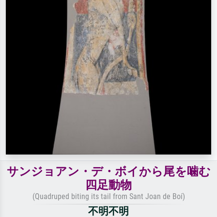
サンジョアン・デ・ボイから尾を噛む
四足動物
(Quadruped biting its tail from Sant Joan de Boí)
不明不明