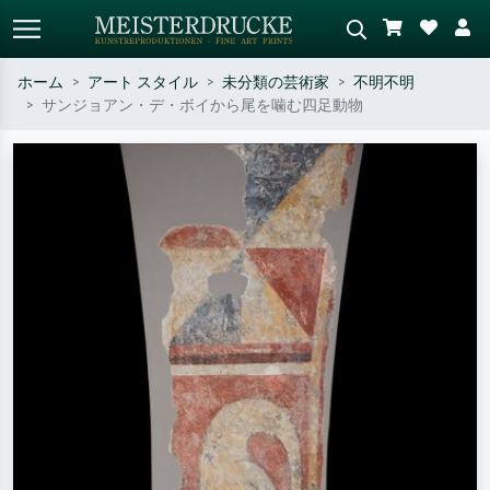
ホーム
アート スタイル
未分類の芸術家
不明不明
サンジョアン・デ・ボイから尾を噛む四足動物
標準検索
AI画像検索
作家名・作品名・スタイルで検索
シーンを説明してください – 例：
– 例：モネ、星月夜、印象派、北
緑の草原、赤の多い抽象画、暗い
斎の波、ヌード。
油絵、木のそばの立ち姿のヌー
ド。