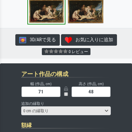
3D/ARで見る
お気に入りに追加
0 レビュー
アート作品の構成
幅 (作品, cm)
高さ (作品, cm)
追加の縁取り
0 cm の縁取り
額縁