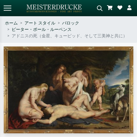
ホーム
アート スタイル
バロック
ピーター・ポール・ルーベンス
標準検索
AI画像検索
アドニスの死（金星、キューピッド、そして三美神と共に）
作家名・作品名・スタイルで検索
シーンを説明してください – 例：
– 例：モネ、星月夜、印象派、北
緑の草原、赤の多い抽象画、暗い
斎の波、ヌード。
油絵、木のそばの立ち姿のヌー
ド。