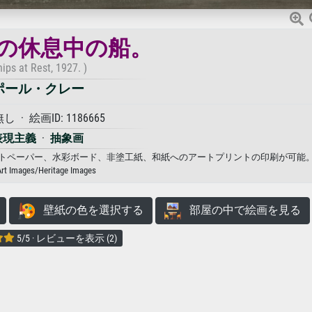
 年の休息中の船。
hips at Rest, 1927. )
ポール・クレー
 · 絵画ID: 1186665
表現主義
·
抽象画
ス、フォトペーパー、水彩ボード、非塗工紙、和紙へのアートプリントの印刷が可能
Art Images/Heritage Images
壁紙の色を選択する
部屋の中で絵画を見る
5/5 · レビューを表示 (2)