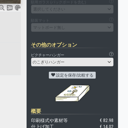
額用ガラス (バックボードを含む)
選択してください
額装マット
マットボード無し
その他のオプション
ピクチャーハンガー
のこぎりハンガー
。
設定を保存/比較する
概要
印刷様式や素材等
€ 82.98
仕上げ加工
€ 14.02